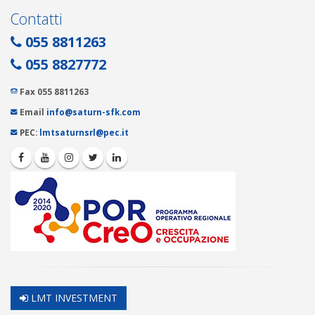
Contatti
055 8811263
055 8827772
Fax 055 8811263
Email
info@saturn-sfk.com
PEC:
lmtsaturnsrl@pec.it
LMT INVESTMENT