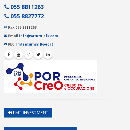
055 8811263
055 8827772
Fax 055 8811263
Email
info@saturn-sfk.com
PEC:
lmtsaturnsrl@pec.it
LMT INVESTMENT