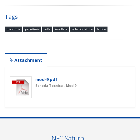
Tags
macchina
pelletteria
colle
incollare
soluzionatrice
lattice
Attachment
mod-9.pdf
Scheda Tecnica - Mod.9
NFC Saturn