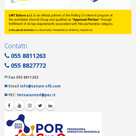
Contatti
055 8811263
055 8827772
Fax 055 8811263
Email
info@saturn-sfk.com
PEC:
lmtsaturnsrl@pec.it