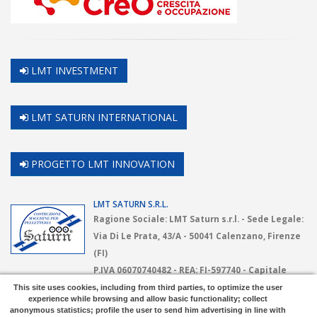
LMT INVESTMENT
LMT SATURN INTERNATIONAL
PROGETTO LMT INNOVATION
LMT SATURN S.R.L.
Ragione Sociale: LMT Saturn s.r.l. - Sede Legale:
Via Di Le Prata, 43/A - 50041 Calenzano, Firenze
(FI)
P.IVA 06070740482 - REA: FI-597740 - Capitale
Sociale: Euro 80.000 i.v.
This site uses cookies, including from third parties, to optimize the user
experience while browsing and allow basic functionality; collect
anonymous statistics; profile the user to send him advertising in line with